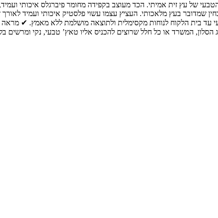
בעי של עץ זית אמיתי. הכד מעוצב בקפידה מחומר פיברגלס איכותי ועמיד, 
 שמדובר בעץ מלאכותי. העציץ עצמו עשוי פלסטיק איכותי ועמיד לאורך זמ
י עד בית הלקוח לנוחות מקסימלית ולתוצאה מושלמת ללא מאמץ. ✔ מראה ט
הסלון, המשרד או כל חלל שרוצים להכניס אליו טאץ’ טבעי, נקי ומרשים ב