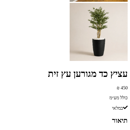
עציץ כד מגורען עץ זית
כולל מע״מ
במלאי
תיאור