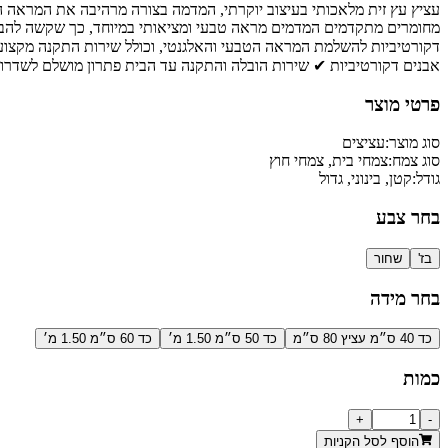
עציץ עץ זית מלאכותי בעיצוב יוקרתי, המדמה בצורה מרהיבה את המראה הט
מחומרים מתקדמים המדמים מראה טבעי ומציאותי במיוחד, כך שקשה להבחין
דקורטיביות להשלמת המראה הטבעי והאלגנטי, וכולל שירות התקנה מקצוע
אבנים דקורטיביות ✔ שירות הובלה והתקנה עד הבית פתרון מושלם לשדרוג 
פרטי מוצר
סוג מוצר:
עציצים
סוג צמח:
צמחי בית, צמחי חוץ
גודל:
קטן, בינוני, גדול
בחר צבע
בז'
שחור
בחר מידה
כד 40 ס״מ עציץ 80 ס״מ
כד 50 ס״מ 1.50 מ׳
כד 60 ס״מ 1.50 מ׳
כמות
+
-
הוסף לסל הקניות