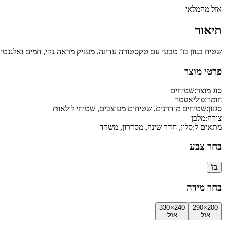
אזל מהמלאי
תיאור
שטיח בגוון בז’ טבעי עם טקסטורה עדינה, מעניק מראה נקי, חמים ואלגנטי 
פרטי מוצר
סוג מוצר:
שטיחים
חומר:
פוליאסטר
סגנון:
שטיחים מודרנים, שטיחים מעוצבים, שטיחי לולאות
צורה:
מלבן
מתאים ל:
סלון, חדר שינה, מסדרון, משרד
בחר צבע
בז'
בחר מידה
240×330
200×290
אזל
אזל